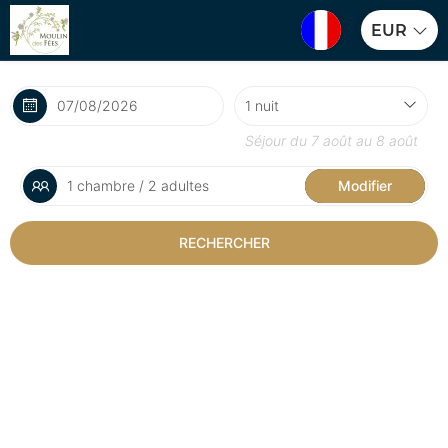
EUR
Séjour du
7 août
au
8 août
1 chambre / 2 adultes
Modifier