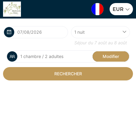
EUR
Séjour du
7 août
au
8 août
1 chambre / 2 adultes
Modifier