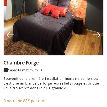
Chambre Forge
C
Capacité maximum : 4
Souvenir de la première installation humaine sur le site,
à 
c'est une ambiance de forge aux reflets rouge et or que
vous trouverez dans la plus grande d...
à partir de 88€ par nuit