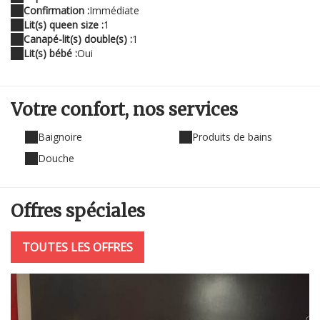
Confirmation :
Immédiate
Lit(s) queen size :
1
Canapé-lit(s) double(s) :
1
Lit(s) bébé :
Oui
Votre confort,
nos services
Baignoire
Produits de bains
Douche
Offres
spéciales
TOUTES LES OFFRES