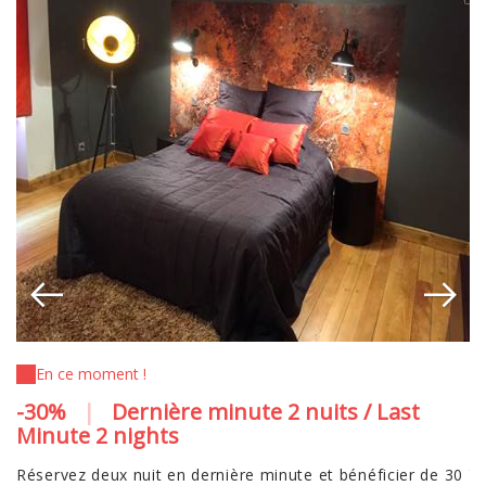
En ce moment !
-30%
|
Dernière minute 2 nuits / Last
N
Minute 2 nights
V
tr
Réservez deux nuit en dernière minute et bénéficier de 30