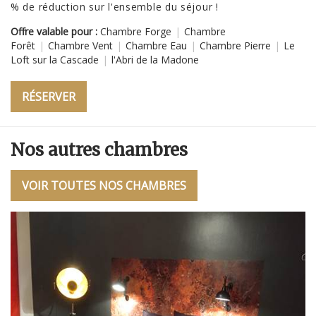
"
% de réduction sur l'ensemble du séjour !
Of
Offre valable pour :
Chambre Forge
|
Chambre
Fo
Forêt
|
Chambre Vent
|
Chambre Eau
|
Chambre Pierre
|
Le
Lo
Loft sur la Cascade
|
l'Abri de la Madone
RÉSERVER
Nos autres chambres
VOIR TOUTES NOS CHAMBRES