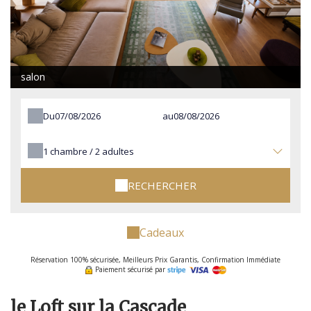
salon
Du
au
1
chambre /
2
adultes
RECHERCHER
Cadeaux
Réservation 100% sécurisée, Meilleurs Prix Garantis, Confirmation Immédiate
Paiement sécurisé par
le Loft sur la Cascade