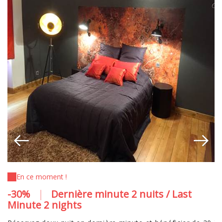
En ce moment !
-30%
|
Dernière minute 2 nuits / Last
N
Minute 2 nights
V
tr