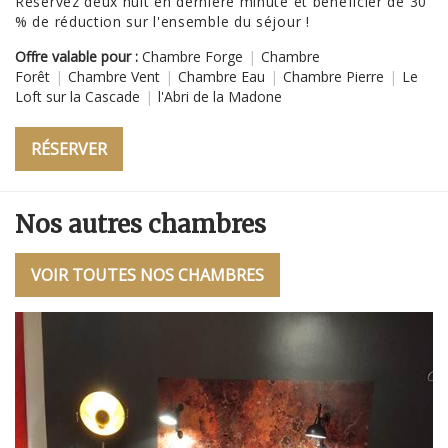
Réservez deux nuit en dernière minute et bénéficier de 30
"
% de réduction sur l'ensemble du séjour !
Of
Offre valable pour :
Chambre Forge
|
Chambre
Fo
Forêt
|
Chambre Vent
|
Chambre Eau
|
Chambre Pierre
|
Le
Lo
Loft sur la Cascade
|
l'Abri de la Madone
RÉSERVER
Nos autres chambres
VOIR TOUTES NOS CHAMBRES