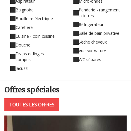
Aspirateur
Micro-ondes
Baignoire
Penderie - rangement
- cintres
Bouilloire électrique
Réfrigérateur
Cafetière
Salle de bain privative
Cuisine - coin cuisine
Sèche cheveux
Douche
Vue sur nature
Draps et linges
compris
WC séparés
Jacuzzi
Offres
spéciales
TOUTES LES OFFRES