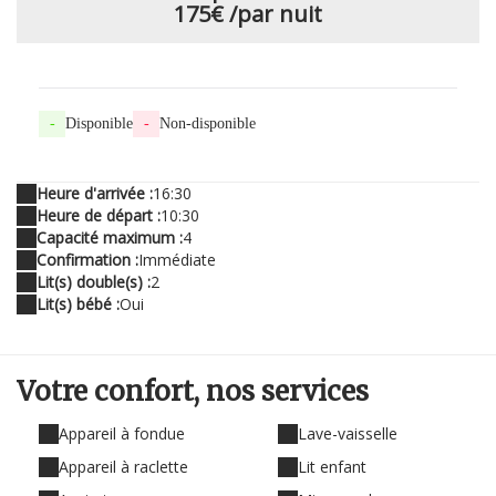
175€
/par nuit
-
Disponible
-
Non-disponible
Heure d'arrivée :
16:30
Heure de départ :
10:30
Capacité maximum :
4
Confirmation :
Immédiate
Lit(s) double(s) :
2
Lit(s) bébé :
Oui
Votre confort,
nos services
Appareil à fondue
Lave-vaisselle
Appareil à raclette
Lit enfant