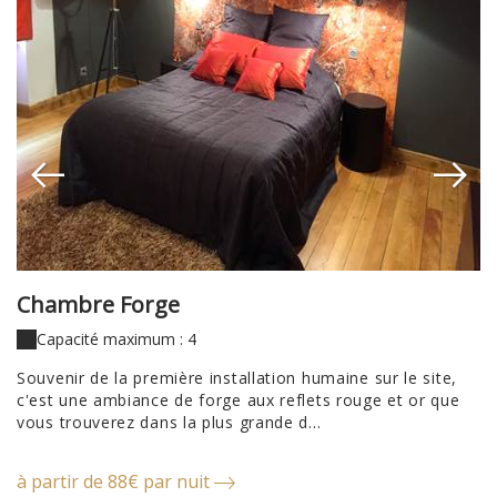
Chambre Forge
C
Capacité maximum : 4
Souvenir de la première installation humaine sur le site,
C
c'est une ambiance de forge aux reflets rouge et or que
da
vous trouverez dans la plus grande d...
gr
à partir de 88€ par nuit
à 