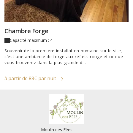
Chambre Forge
C
Capacité maximum : 4
n,
Souvenir de la première installation humaine sur le site,
C
c'est une ambiance de forge aux reflets rouge et or que
da
vous trouverez dans la plus grande d...
gr
à partir de 88€ par nuit
à 
Moulin des Fées