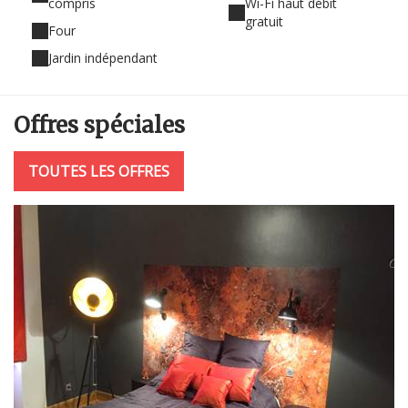
compris
Wi-Fi haut débit
gratuit
Four
Jardin indépendant
Offres
spéciales
TOUTES LES OFFRES