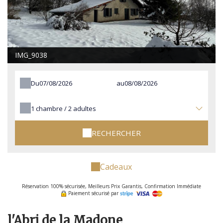
IMG_9038
Du
au
1
chambre /
2
adultes
RECHERCHER
Cadeaux
Réservation 100% sécurisée, Meilleurs Prix Garantis, Confirmation Immédiate
Paiement sécurisé par
l'Abri de la Madone