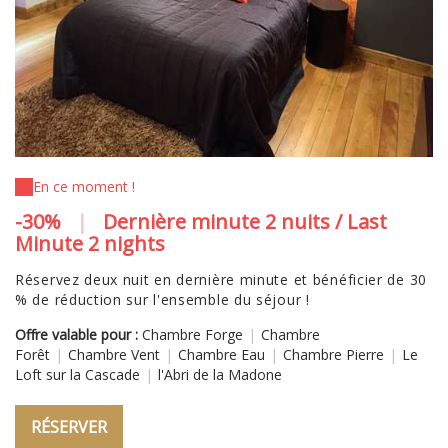
En ce moment !
-30%
|
Dernière minute 2 nuits / Last
Minute 2 nights
Réservez deux nuit en dernière minute et bénéficier de 30
% de réduction sur l'ensemble du séjour !
Offre valable pour :
Chambre Forge
|
Chambre
Forêt
|
Chambre Vent
|
Chambre Eau
|
Chambre Pierre
|
Le
Loft sur la Cascade
|
l'Abri de la Madone
RÉSERVER