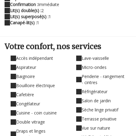
Confirmation :
Immédiate
Lit(s) double(s) :
2
Lit(s) superposé(s) :
1
Canapé-lit(s) :
1
Votre confort,
nos services
Accès indépendant
Lave-vaisselle
Aspirateur
Micro-ondes
Baignoire
Penderie - rangement
- cintres
Bouilloire électrique
Réfrigérateur
Cafetière
Salon de jardin
Congélateur
Sèche linge privatif
Cuisine - coin cuisine
Terrasse privative
Double vitrage
Vue sur nature
Draps et linges