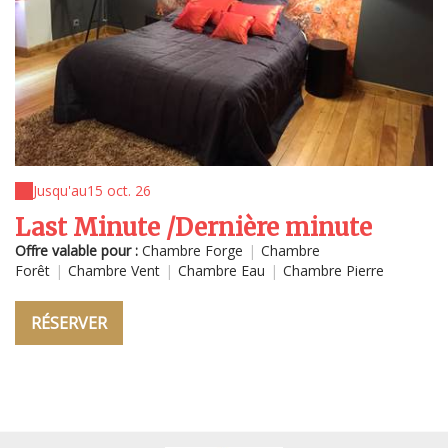
Jusqu'au
15 oct. 26
Last Minute /Dernière minute
Offre valable pour :
Chambre Forge
|
Chambre
Forêt
|
Chambre Vent
|
Chambre Eau
|
Chambre Pierre
RÉSERVER