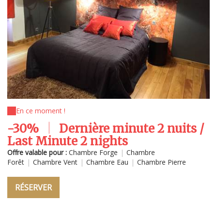
En ce moment !
-30%
|
Dernière minute 2 nuits /
Last Minute 2 nights
Offre valable pour :
Chambre Forge
|
Chambre
Forêt
|
Chambre Vent
|
Chambre Eau
|
Chambre Pierre
RÉSERVER