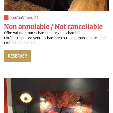
Jusqu'au
31 déc. 26
Non annulable / Not cancellable
Offre valable pour :
Chambre Forge
|
Chambre
Forêt
|
Chambre Vent
|
Chambre Eau
|
Chambre Pierre
|
Le
Loft sur la Cascade
RÉSERVER